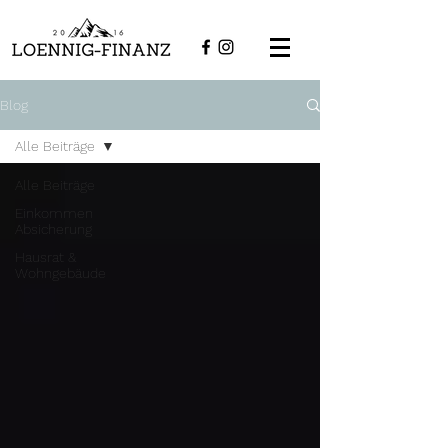
Blog
Alle Beiträge
Alle Beiträge
Einkommen
Absicherung
Hausrat &
Wohngebäude