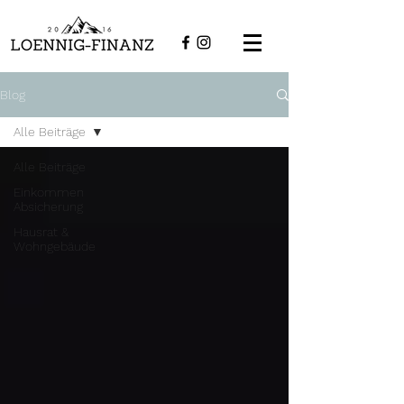
Blog
Alle Beiträge
Alle Beiträge
Einkommen
Absicherung
Hausrat &
Wohngebäude